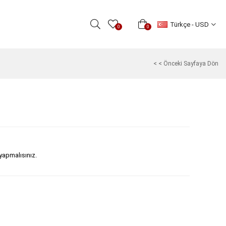
Türkçe - USD
0
0
< < Önceki Sayfaya Dön
 yapmalısınız.