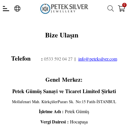
0
Bize Ula
şı
n
Telefon
:
0533 592 04 27
|
info@peteksilver.com
Genel Merkez:
Petek Gümüş Sanayi ve Ticaret Limited Şirketi
Mollafenari Mah. KürkçülerPazar
ı Sk.
No:15 Fatih-İSTANBUL
İş
letme Ad
ı
:
Petek Gümü
ş
Vergi Dairesi
:
Hocapa
şa