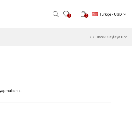
Türkçe - USD
0
0
< < Önceki Sayfaya Dön
 yapmalısınız.