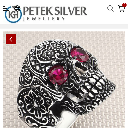
0
Motorcu Kurukafa Toptan Gümüş Erkek Yüzük