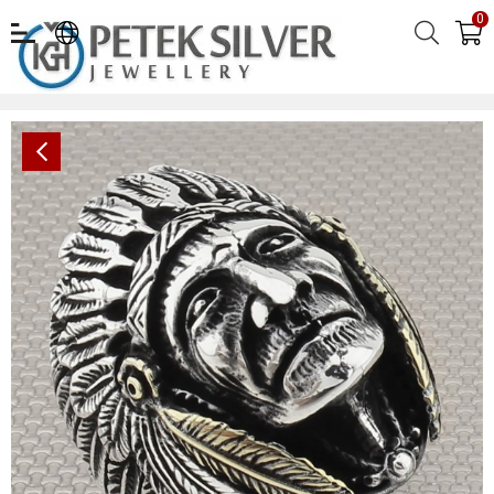
0
Motorcu Kızılderili Toptan Gümüş Erkek Yüzük