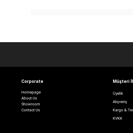
Corporate
Müşteri İl
H
omepage
Üyelik
About Us
Alışveriş
Showroom
Contact Us
Kargo & Te
KVKK