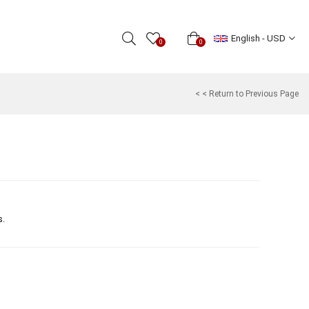
English - USD
0
0
< < Return to Previous Page
s.