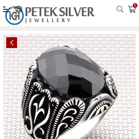
0
Avrupa Rönesans Tasarım Oval Taşlı Toptan Gümüş Erkek Yüzük