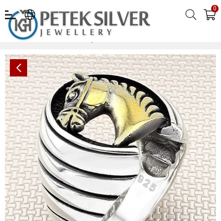
0
At Kafası Toptan Gümüş Erkek Yüzük