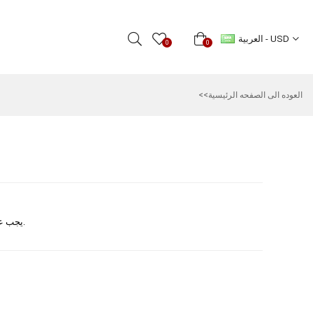
العربية - USD
0
0
<<العوده‌ الی الصفحه‌ الرئیسیة
يجب عليك أجراء دخول العضو لرؤية الاسعار.